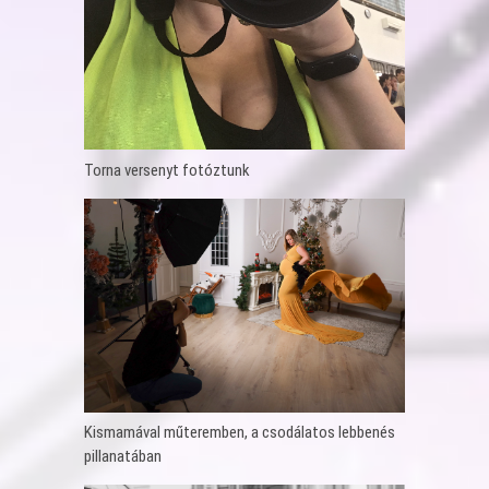
Torna versenyt fotóztunk
Kismamával műteremben, a csodálatos lebbenés
pillanatában