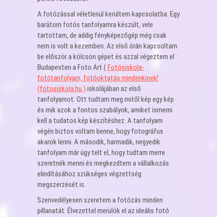
A fotózással véletlenül kerültem kapcsolatba. Egy
barátom fotós tanfolyamra készült, vele
tartottam, de addig fényképezőgép még csak
nem is volt a kezemben. Az első órán kapcsoltam
be először a kölcsön gépet és azzal végeztem el
Budapesten a Foto Art (
Fotósiskola-
fotótanfolyam, fotóoktatás mindenkinek!
(fotosiskola.hu )
iskolájában az első
tanfolyamot. Ott tudtam meg mitől kép egy kép
és mik azok a fontos szabályok, amiket ismerni
kell a tudatos kép készítéshez. A tanfolyam
végén biztos voltam benne, hogy fotográfus
akarok lenni. A második, harmadik, negyedik
tanfolyam már úgy telt el, hogy tudtam merre
szeretnék menni és megkezdtem a vállalkozás
elindításához szükséges végzettség
megszerzését is.
Szenvedélyesen szeretem a fotózás minden
pillanatát. Élvezettel merülök el az ideális fotó