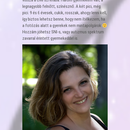
vissza a civil szférába. Három gyermekem van, a
legnagyobb felnőtt, színésznő. A két pici, még
pici. 9 és 6 évesek, cukik, rosszak, ahogy lenni kell,
így biztos lehetsz benne, hogy nem ítélkezem, ha
a fotózás alatt a gyerekek nem mintapolgárok
Hozzám jöhetsz SNI-s, vagy autizmus spektrum
zavarral érintett gyermekeddel is.