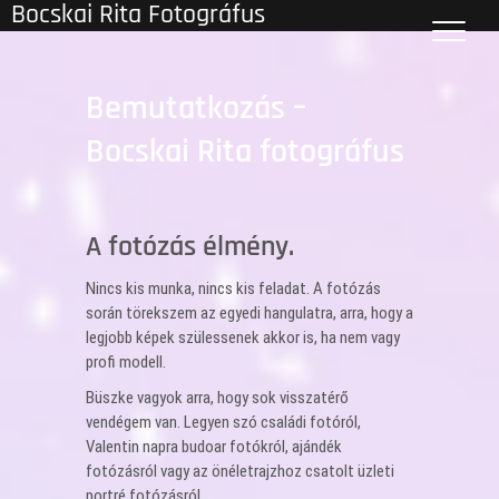
Bocskai Rita Fotográfus
Skip
to
content
Bemutatkozás –
Bocskai Rita fotográfus
A fotózás élmény.
Nincs kis munka, nincs kis feladat. A fotózás
során törekszem az egyedi hangulatra, arra, hogy a
legjobb képek szülessenek akkor is, ha nem vagy
profi modell.
Büszke vagyok arra, hogy sok visszatérő
vendégem van. Legyen szó családi fotóról,
Valentin napra budoar fotókról, ajándék
fotózásról vagy az önéletrajzhoz csatolt üzleti
portré fotózásról.