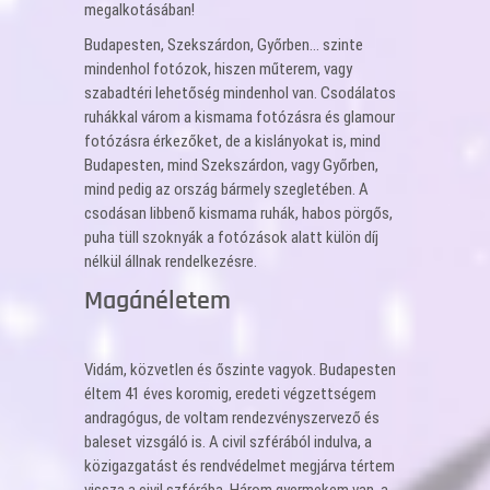
megalkotásában!
Budapesten, Szekszárdon, Győrben… szinte
mindenhol fotózok, hiszen műterem, vagy
szabadtéri lehetőség mindenhol van. Csodálatos
ruhákkal várom a kismama fotózásra és glamour
fotózásra érkezőket, de a kislányokat is, mind
Budapesten, mind Szekszárdon, vagy Győrben,
mind pedig az ország bármely szegletében. A
csodásan libbenő kismama ruhák, habos pörgős,
puha tüll szoknyák a fotózások alatt külön díj
nélkül állnak rendelkezésre.
Magánéletem
Vidám, közvetlen és őszinte vagyok. Budapesten
éltem 41 éves koromig, eredeti végzettségem
andragógus, de voltam rendezvényszervező és
baleset vizsgáló is. A civil szférából indulva, a
közigazgatást és rendvédelmet megjárva tértem